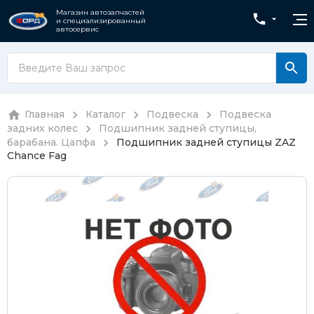
Магазин автозапчастей
и специализированный
автосервис
Главная
Каталог
Подвеска
Подвеска
задних колес
Подшипник задней ступицы,
барабана. Цапфа
Подшипник задней ступицы ZAZ
Chance Fag