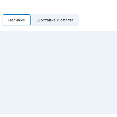
Наличие
Доставка и оплата
Самовывоз
Вы можете самостоятельно забрать купленный товар по
адресам:
Магазин Восточная, 46
Магазин Репина, 107
Автосервис/магазин Черепанова, 23
Автосервис/магазин 8 марта, 209/2