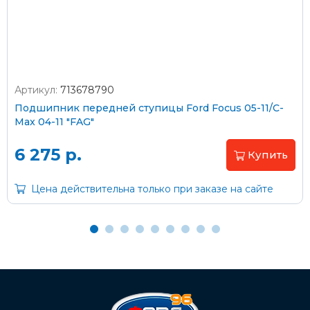
согласно тарифам транспортной компании
Артикул:
713678790
Оплата наличными
Подшипник передней ступицы Ford Focus 05-11/C-
Max 04-11 "FAG"
Пластиковыми картами
Visa/MasterCard (без комиссии)
6 275 р.
Купить
Через банк
Цена действительна только при заказе на сайте
С помощью карты рассрочки Халва
С Вашего расчетного счета
На карту Сбербанка: