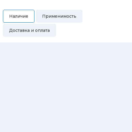
Наличие
Применимость
Доставка и оплата
Самовывоз
Вы можете самостоятельно забрать купленный товар по
адресам:
Магазин Восточная, 46
Магазин Репина, 107
Автосервис/магазин Черепанова, 23