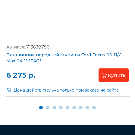
Стоимость доставки через транспортную компанию –
согласно тарифам транспортной компании
Артикул:
713678790
Оплата наличными
Подшипник передней ступицы Ford Focus 05-11/C-
Max 04-11 "FAG"
Пластиковыми картами
Visa/MasterCard (без комиссии)
6 275 р.
Купить
Через банк
Цена действительна только при заказе на сайте
С помощью карты рассрочки Халва
С Вашего расчетного счета