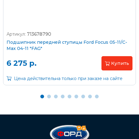
Артикул:
713678790
Оплата наличными
Подшипник передней ступицы Ford Focus 05-11/C-
Max 04-11 "FAG"
Пластиковыми картами
Visa/MasterCard (без комиссии)
6 275 р.
Купить
Через банк
Цена действительна только при заказе на сайте
С помощью карты рассрочки Халва
С Вашего расчетного счета
На карту Сбербанка:
2202 2032 0805 1187