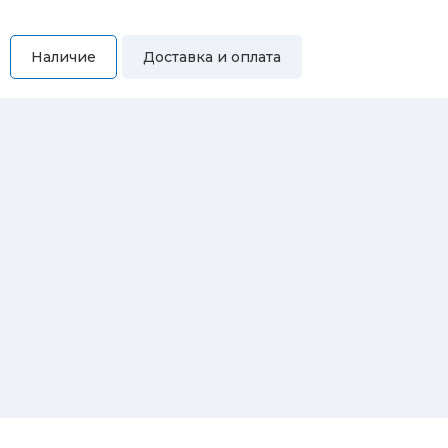
Наличие
Доставка и оплата
Самовывоз
Вы можете самостоятельно забрать купленный товар по
адресам:
Магазин Восточная, 46
Магазин Репина, 107
Автосервис/магазин Черепанова, 23
Автосервис/магазин 8 марта, 209/2