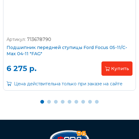
согласно тарифам транспортной компании
Артикул:
713678790
Оплата наличными
Подшипник передней ступицы Ford Focus 05-11/C-
Max 04-11 "FAG"
Пластиковыми картами
Visa/MasterCard (без комиссии)
6 275 р.
Купить
Через банк
Цена действительна только при заказе на сайте
С помощью карты рассрочки Халва
С Вашего расчетного счета
На карту Сбербанка: