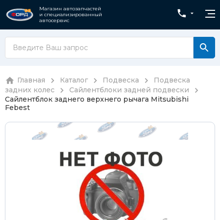
Магазин автозапчастей
и специализированный
автосервис
Главная
Каталог
Подвеска
Подвеска
задних колес
Сайлентблоки задней подвески
Сайлентблок заднего верхнего рычага Mitsubishi
Febest