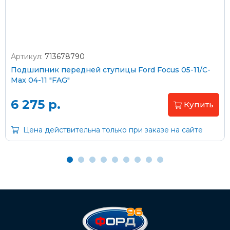
Артикул:
713678790
Оплата наличными
Подшипник передней ступицы Ford Focus 05-11/C-
Max 04-11 "FAG"
Пластиковыми картами
Visa/MasterCard (без комиссии)
6 275 р.
Купить
Через банк
Цена действительна только при заказе на сайте
С помощью карты рассрочки Халва
С Вашего расчетного счета
На карту Сбербанка:
2202 2032 0805 1187