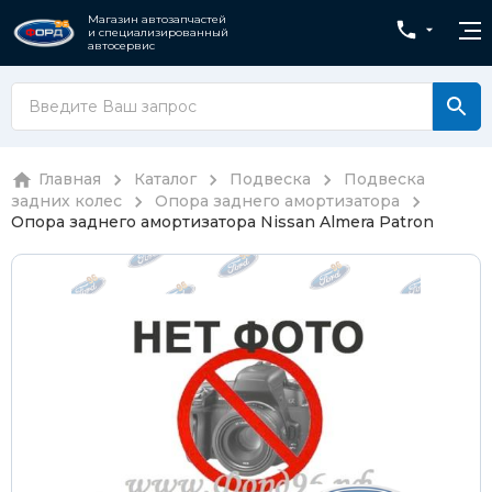
Магазин автозапчастей
и специализированный
автосервис
Главная
Каталог
Подвеска
Подвеска
задних колес
Опора заднего амортизатора
Опора заднего амортизатора Nissan Almera Patron