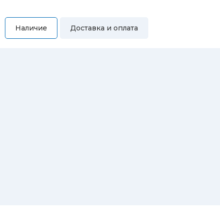
Наличие
Доставка и оплата
Самовывоз
Вы можете самостоятельно забрать купленный товар по
адресам:
Магазин Восточная, 46
Магазин Репина, 107
Автосервис/магазин Черепанова, 23
Автосервис/магазин 8 марта, 209/2