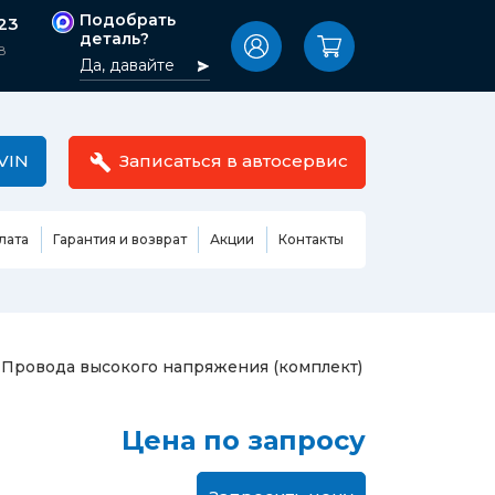
Подобрать
-23
деталь?
8
Да, давайте
VIN
Записаться в автосервис
лата
Гарантия и возврат
Акции
Контакты
Масла,
узовные
жидкости,
етали
автокосметика
Ремонт или замена бензонасоса
Провода высокого напряжения (комплект)
сть кузова
Автомобильная эмаль
Замена ремня ГРМ
Жидкость ГУР
Замена жидкости ГУР
ь кузова и
Цена по запросу
Жидкость для омывания
Замена тормозной жидкости
стекол