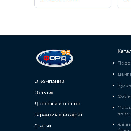
Ката
Подв
Двига
О компании
Кузо
Отзывы
Фары,
Доставка и оплата
Масла
авто
Гарантия и возврат
Защит
Статьи
брыз