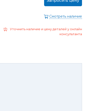
Запросить цену
ра
Моторные масла
дние/
Охлаждающая жидкость
ажного
Смотреть наличие
Тормозная жидкость
Ремонт Форд Puma
Перейти в
Уточнить наличие и цену деталей у онлайн
раздел
Ремонт Форд B-max
консультанта
 Escape
Ремонт Форд EcoSport
Galaxy
Ремонт Форд Edge
ксессуары,
Защита
юнинг,
картера
репеж,
двигателя и
липсы
брызговики
ные коврики
Брызговики
нца и
Защита картера
оры
той России или транспортной
панией