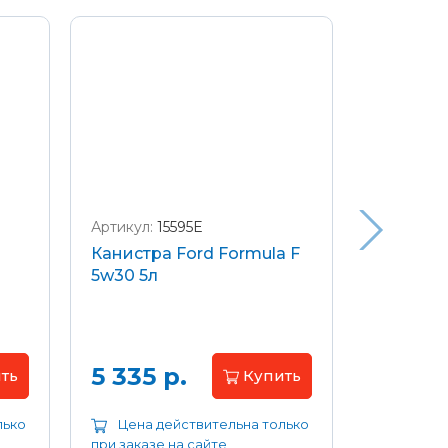
Артикул:
15595E
Артикул:
W
Канистра Ford Formula F
Щетки с
5w30 5л
передние
Focus 04
Цена 
5 335 р.
ть
Купить
лько
Цена действительна только
Цена д
при заказе на сайте
при заказе