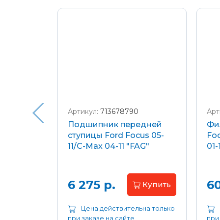
Подробнее о доставке и оплате
Артикул:
713678790
Арт
я
Подшипник передней
Фи
еля)
ступицы Ford Focus 05-
Foc
/C-Max
11/C-Max 04-11 "FAG"
01-
.8-2.0
апросу
6 275 р.
60
Купить
ьна только
Цена действительна только
при заказе на сайте
при