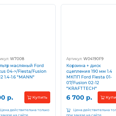
икул:
W7008
Артикул:
W04190F9
льтр масляный Ford
Корзина + диск
us 04->/Fiesta/Fusion
сцепления 190 мм 1.4
12 1.4-1.6 "MANN"
МКПП Ford Fiesta 01-
07/Fusion 02-12
"KRAFTTECH"
0 р.
6 700 р.
Купить
Купи
Цена действительна только
Цена действительна то
 заказе на сайте
при заказе на сайте