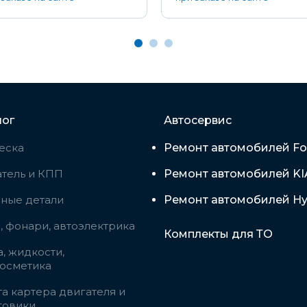
лог
Автосервис
еска
Ремонт автомобилей Fo
тель и КПП
Ремонт автомобилей KI
вные детали
Ремонт автомобилей Hy
 фонари, автоэлектрика
Комплекты для ТО
, жидкости,
косметика
а картера двигателя и
говики