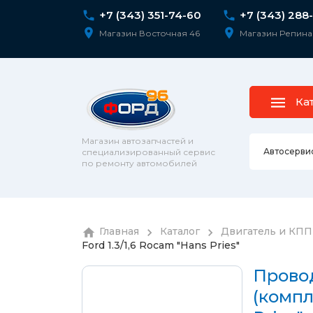
+7 (343) 351-74-60
+7 (343) 288
Магазин Восточная 46
Магазин Репина
Ка
Магазин автозапчастей и
Автосерви
специализированный сервис
по ремонту автомобилей
Ремонт 
Главная
Каталог
Двигатель и КПП
Колесны
Ford 1.3/1,6 Rocam "Hans Pries"
Диагнос
колпаки
шпильк
Сход-ра
Прово
Подвеск
(компл
Ремонт 
Подвеск