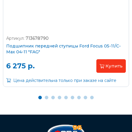
согласно тарифам транспортной компании
Артикул:
713678790
Оплата наличными
Подшипник передней ступицы Ford Focus 05-11/C-
Max 04-11 "FAG"
Пластиковыми картами
Visa/MasterCard (без комиссии)
6 275 р.
Купить
Через банк
Цена действительна только при заказе на сайте
С помощью карты рассрочки Халва
С Вашего расчетного счета
На карту Сбербанка: