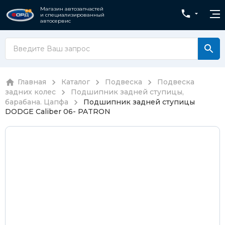
Магазин автозапчастей
и специализированный
автосервис
Главная
Каталог
Подвеска
Подвеска
задних колес
Подшипник задней ступицы,
барабана. Цапфа
Подшипник задней ступицы
DODGE Caliber 06- PATRON