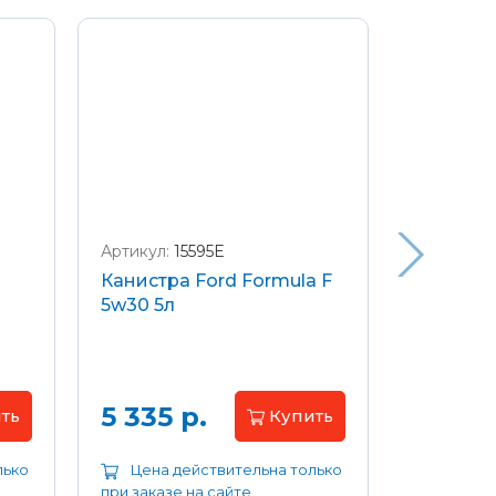
Артикул:
15595E
Артикул:
W
Канистра Ford Formula F
Щетки с
5w30 5л
передние
Focus 04
Цена 
5 335 р.
ть
Купить
лько
Цена действительна только
Цена д
при заказе на сайте
при заказе