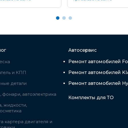
лог
Автосервис
еска
Ремонт автомобилей Fo
тель и КПП
Ремонт автомобилей KI
вные детали
Ремонт автомобилей Hy
 фонари, автоэлектрика
Комплекты для ТО
, жидкости,
косметика
а картера двигателя и
говики