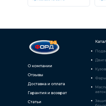
Ката
Подв
Двига
О компании
Кузо
Отзывы
Фары,
Доставка и оплата
Масла
авто
Гарантия и возврат
Защит
Статьи
брыз