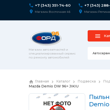
+7 (343) 351-74-60
+7 (343) 288
Магазин Восточная 46
Магазин Репина
Ка
Магазин автозапчастей и
Автосерви
специализированный сервис
по ремонту автомобилей
Ремонт 
Главная
Каталог
Подвеска
Под
Колесны
Mazda Demio DW 96> JIKIU
Диагнос
колпаки
шпильк
Сход-ра
Пыльн
Подвеск
Demio 
Ремонт 
Подвеск