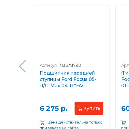
Подробнее о доставке и оплате
Артикул:
713678790
Арт
я
Подшипник передней
Фи
еля)
ступицы Ford Focus 05-
Foc
/C-Max
11/C-Max 04-11 "FAG"
01-
.8-2.0
апросу
6 275 р.
60
Купить
ьна только
Цена действительна только
при заказе на сайте
при