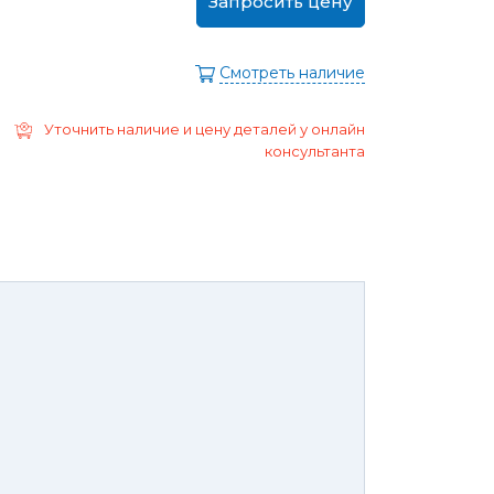
Запросить цену
ра
Моторные масла
дние/
Охлаждающая жидкость
ажного
Смотреть наличие
Тормозная жидкость
Ремонт Форд Puma
Перейти в
Уточнить наличие и цену деталей у онлайн
раздел
Ремонт Форд B-max
консультанта
 Escape
Ремонт Форд EcoSport
Galaxy
Ремонт Форд Edge
ксессуары,
Защита
юнинг,
картера
репеж,
двигателя и
липсы
брызговики
ные коврики
Брызговики
нца и
Защита картера
оры
той России или транспортной
панией