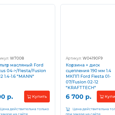
икул:
W7008
Артикул:
W04190F9
льтр масляный Ford
Корзина + диск
us 04->/Fiesta/Fusion
сцепления 190 мм 1.4
12 1.4-1.6 "MANN"
МКПП Ford Fiesta 01-
07/Fusion 02-12
"KRAFTTECH"
0 р.
6 700 р.
Купить
Купи
Цена действительна только
Цена действительна то
 заказе на сайте
при заказе на сайте