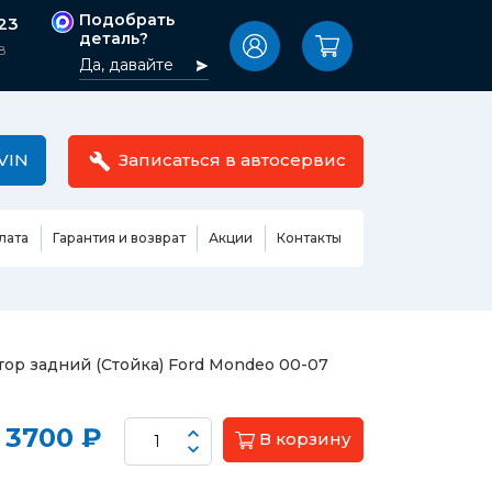
Подобрать
-23
деталь?
8
Да, давайте
VIN
Записаться в автосервис
лата
Гарантия и возврат
Акции
Контакты
Масла,
узовные
жидкости,
етали
автокосметика
Ремонт или замена бензонасоса
ор задний (Стойка) Ford Mondeo 00-07
сть кузова
Автомобильная эмаль
Замена ремня ГРМ
Жидкость ГУР
Замена жидкости ГУР
ь кузова и
3700 ₽
В корзину
Жидкость для омывания
Замена тормозной жидкости
стекол