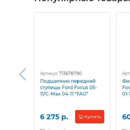
Подробнее о доставке и оплате
Артикул:
713678790
Арт
я
Подшипник передней
Фи
еля)
ступицы Ford Focus 05-
Foc
/C-Max
11/C-Max 04-11 "FAG"
01-
.8-2.0
апросу
6 275 р.
60
Купить