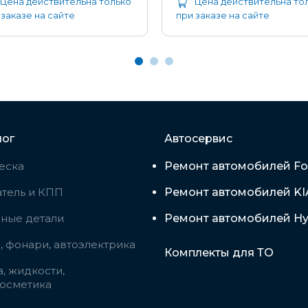
Цена действительна только
Цена действительна то
 заказе на сайте
при заказе на сайте
лог
Автосервис
еска
Ремонт автомобилей Fo
тель и КПП
Ремонт автомобилей KI
вные детали
Ремонт автомобилей Hy
 фонари, автоэлектрика
Комплекты для ТО
, жидкости,
косметика