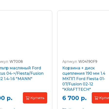
икул:
W7008
Артикул:
W04190F9
льтр масляный Ford
Корзина + диск
us 04->/Fiesta/Fusion
сцепления 190 мм 1.4
12 1.4-1.6 "MANN"
МКПП Ford Fiesta 01-
07/Fusion 02-12
"KRAFTTECH"
0 р.
6 700 р.
Купить
Купи