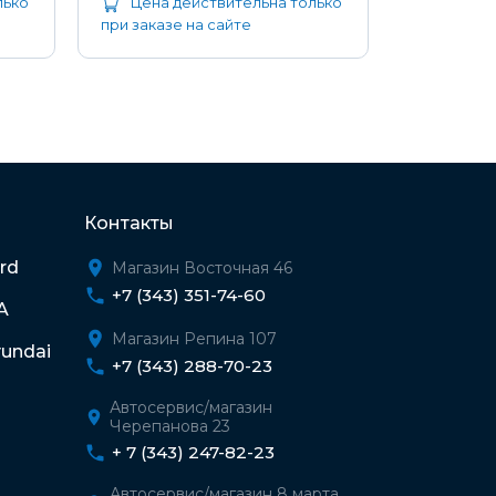
лько
Цена действительна только
Цена д
при заказе на сайте
при заказе
Контакты
rd
Магазин Восточная 46
+7 (343) 351-74-60
A
Магазин Репина 107
undai
+7 (343) 288-70-23
Автосервис/магазин
Черепанова 23
+ 7 (343) 247-82-23
Автосервис/магазин 8 марта