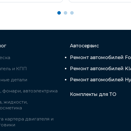
лог
Автосервис
еска
Ремонт автомобилей Fo
тель и КПП
Ремонт автомобилей KI
вные детали
Ремонт автомобилей Hy
 фонари, автоэлектрика
Комплекты для ТО
, жидкости,
косметика
а картера двигателя и
говики