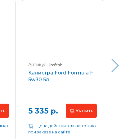
Артикул:
15595E
Артикул:
W
Канистра Ford Formula F
Щетки с
5w30 5л
передние
Focus 04
Цена 
5 335 р.
ть
Купить
лько
Цена действительна только
Цена д
при заказе на сайте
при заказе