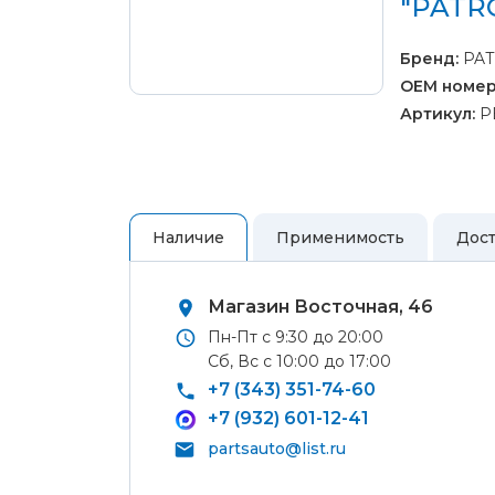
"PATR
Ремонт 
колес
Полуось
Бренд:
PA
ШРУС)
OEM номер
Рулевой
Ремонт 
Артикул:
P
шланги,
Ремонт 
Тормозн
Ремонт 
Ремонт 
Наличие
Применимость
Дост
Ремонт Ф
Ремонт 
Магазин Восточная, 46
Аккумул
Пн-Пт с 9:30 до 20:00
сигнал
Сб, Вс с 10:00 до 17:00
Аудио 
+7 (343) 351-74-60
Блок кн
+7 (932) 601-12-41
Передни
Самовывоз
partsauto@list.ru
лампы и
освещен
Вы можете самостоятельно забрать