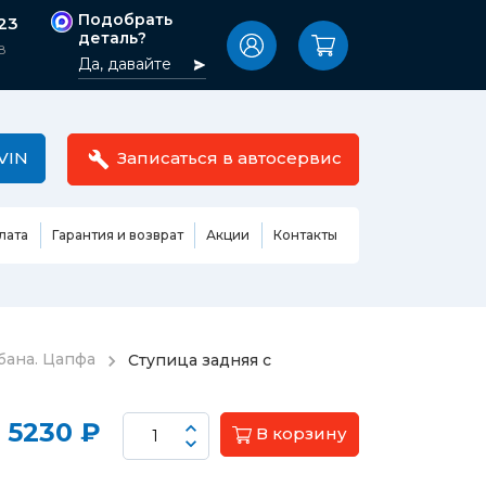
Подобрать
-23
деталь?
8
Да, давайте
VIN
Записаться в автосервис
лата
Гарантия и возврат
Акции
Контакты
Масла,
узовные
жидкости,
етали
автокосметика
Ремонт или замена бензонасоса
бана. Цапфа
Ступица задняя с
сть кузова
Автомобильная эмаль
Замена ремня ГРМ
Жидкость ГУР
Замена жидкости ГУР
ь кузова и
5230 ₽
В корзину
Жидкость для омывания
Замена тормозной жидкости
стекол