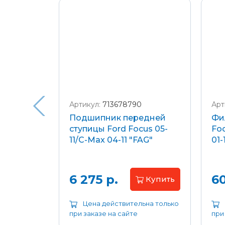
Подробнее о доставке и оплате
Артикул:
713678790
Арт
я
Подшипник передней
Фи
еля)
ступицы Ford Focus 05-
Foc
/C-Max
11/C-Max 04-11 "FAG"
01-
.8-2.0
апросу
6 275 р.
60
Купить
ьна только
Цена действительна только
при заказе на сайте
при