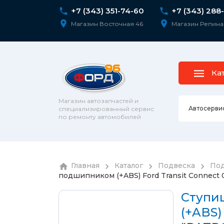
+7 (343) 351-74-60
+7 (343) 288
Магазин Восточная 46
Магазин Репина
Ка
Магазин автозапчастей и
Автосерви
специализированный сервис
по ремонту автомобилей
Ремонт 
Главная
Каталог
Подвеска
Под
Колесны
подшипником (+ABS) Ford Transit Connect 
Диагнос
колпаки
шпильк
Сход-ра
Ступи
Подвеск
(+ABS)
Ремонт 
Подвеск