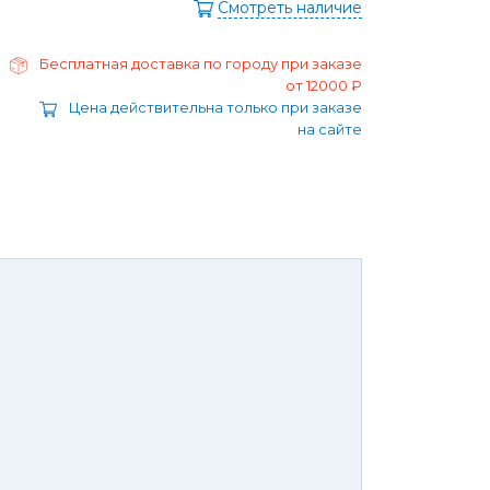
ра
Смотреть наличие
Моторные масла
дние/
Охлаждающая жидкость
ажного
Бесплатная доставка по городу при заказе
Тормозная жидкость
от 12000 ₽
Ремонт Форд Puma
Цена действительна только при заказе
Перейти в
на сайте
раздел
Ремонт Форд B-max
 Escape
Ремонт Форд EcoSport
Galaxy
Ремонт Форд Edge
ксессуары,
Защита
юнинг,
картера
репеж,
двигателя и
липсы
брызговики
ные коврики
Брызговики
нца и
Защита картера
оры
той России или транспортной
панией