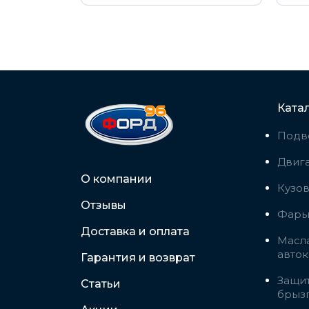
Ката
Подв
Двига
О компании
Кузо
Отзывы
Фары,
Доставка и оплата
Масла
авто
Гарантия и возврат
Защит
Статьи
брыз