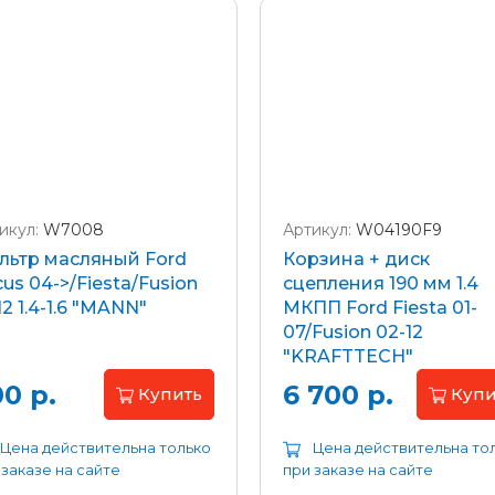
икул:
W7008
Артикул:
W04190F9
льтр масляный Ford
Корзина + диск
us 04->/Fiesta/Fusion
сцепления 190 мм 1.4
12 1.4-1.6 "MANN"
МКПП Ford Fiesta 01-
07/Fusion 02-12
"KRAFTTECH"
0 р.
6 700 р.
Купить
Купи
Цена действительна только
Цена действительна то
 заказе на сайте
при заказе на сайте