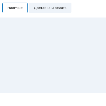
Наличие
Доставка и оплата
Самовывоз
Вы можете самостоятельно забрать купленный товар по
адресам:
Магазин Восточная, 46
Магазин Репина, 107
Автосервис/магазин Черепанова, 23
Автосервис/магазин 8 марта, 209/2