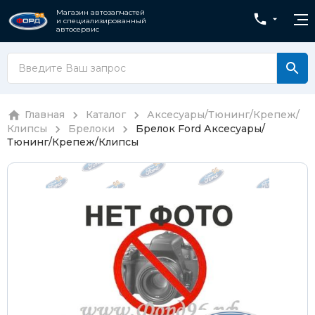
Магазин автозапчастей
и специализированный
автосервис
Главная
Каталог
Аксесуары/Тюнинг/Крепеж/
Клипсы
Брелоки
Брелок Ford
Аксесуары/
Тюнинг/Крепеж/Клипсы