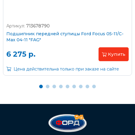
Артикул:
713678790
Оплата наличными
Подшипник передней ступицы Ford Focus 05-11/C-
Max 04-11 "FAG"
Пластиковыми картами
Visa/MasterCard (без комиссии)
6 275 р.
Купить
Через банк
Цена действительна только при заказе на сайте
С помощью карты рассрочки Халва
С Вашего расчетного счета
На карту Сбербанка:
2202 2032 0805 1187