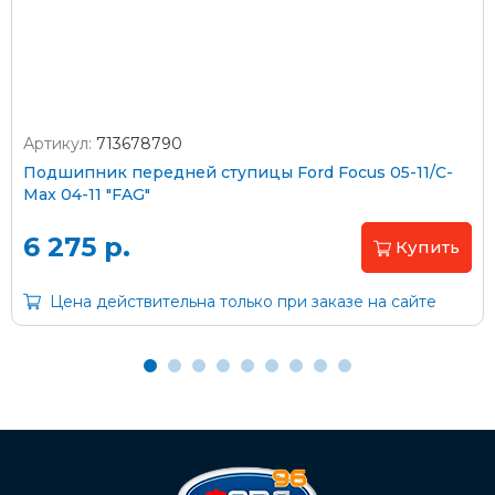
согласно тарифам транспортной компании
Артикул:
713678790
Оплата наличными
Подшипник передней ступицы Ford Focus 05-11/C-
Max 04-11 "FAG"
Пластиковыми картами
Visa/MasterCard (без комиссии)
6 275 р.
Купить
Через банк
Цена действительна только при заказе на сайте
С помощью карты рассрочки Халва
С Вашего расчетного счета
На карту Сбербанка: