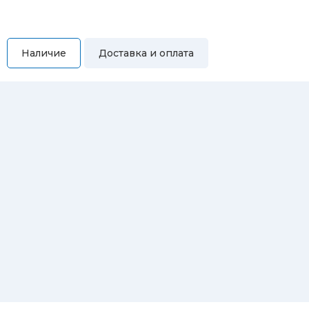
Наличие
Доставка и оплата
Самовывоз
Вы можете самостоятельно забрать купленный товар по
адресам:
Магазин Восточная, 46
Магазин Репина, 107
Автосервис/магазин Черепанова, 23
Автосервис/магазин 8 марта, 209/2