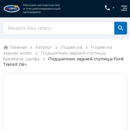
Магазин автозапчастей
и специализированный
автосервис
Главная
Каталог
Подвеска
Подвеска
задних колес
Подшипник задней ступицы,
барабана. Цапфа
Подшипник задней ступицы Ford
Transit 06>