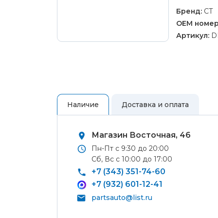
Ремонт 
колес
Бренд:
CT
Полуось
OEM номер
ШРУС)
Артикул:
D
Рулевой
Ремонт 
шланги,
Ремонт 
Тормозн
Ремонт 
Ремонт 
Наличие
Доставка и оплата
Ремонт Ф
Ремонт 
Магазин Восточная, 46
Аккумул
Пн-Пт с 9:30 до 20:00
сигнал
Сб, Вс с 10:00 до 17:00
Аудио 
+7 (343) 351-74-60
Блок кн
+7 (932) 601-12-41
Передни
Самовывоз
partsauto@list.ru
лампы и
освещен
Вы можете самостоятельно забрать