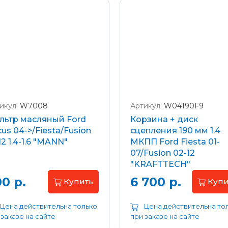
икул:
W7008
Артикул:
W04190F9
льтр масляный Ford
Корзина + диск
us 04->/Fiesta/Fusion
сцепления 190 мм 1.4
12 1.4-1.6 "MANN"
МКПП Ford Fiesta 01-
07/Fusion 02-12
"KRAFTTECH"
0 р.
6 700 р.
Купить
Купи
Цена действительна только
Цена действительна то
 заказе на сайте
при заказе на сайте