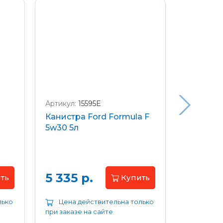
Артикул:
15595E
Артикул:
W
Канистра Ford Formula F
Щетки с
5w30 5л
передние
Focus 04
Цена 
5 335 р.
ть
Купить
лько
Цена действительна только
Цена д
при заказе на сайте
при заказе