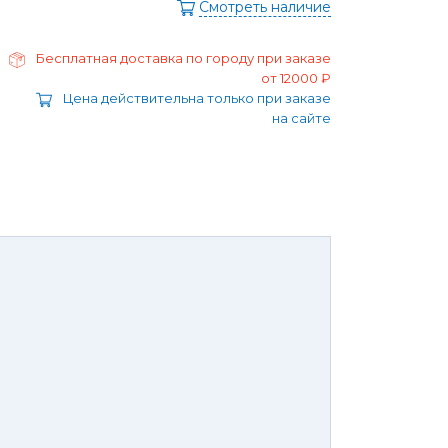
ра
Смотреть наличие
Моторные масла
дние/
Охлаждающая жидкость
ажного
Бесплатная доставка по городу при заказе
Тормозная жидкость
от 12000 ₽
Ремонт Форд Puma
Цена действительна только при заказе
Перейти в
на сайте
раздел
Ремонт Форд B-max
 Escape
Ремонт Форд EcoSport
Galaxy
Ремонт Форд Edge
ксессуары,
Защита
юнинг,
картера
репеж,
двигателя и
липсы
брызговики
ные коврики
Брызговики
нца и
Защита картера
оры
той России или транспортной
панией