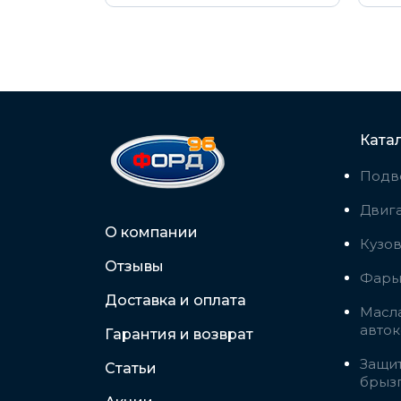
Ката
Подв
Двига
О компании
Кузо
Отзывы
Фары,
Доставка и оплата
Масла
авто
Гарантия и возврат
Защит
Статьи
брыз