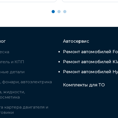
лог
Автосервис
еска
Ремонт автомобилей Fo
тель и КПП
Ремонт автомобилей KI
вные детали
Ремонт автомобилей Hy
 фонари, автоэлектрика
Комплекты для ТО
, жидкости,
косметика
а картера двигателя и
говики