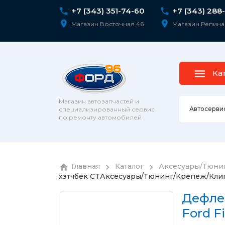
+7 (343) 351-74-60
+7 (343) 288
Магазин Восточная 46
Магазин Репина
Ка
Магазин автозапчастей и
Автосерви
специализированный сервис
по ремонту автомобилей
Ремонт 
Главная
Каталог
Аксесуары/Тюни
Колесны
хэтчбек CT
Аксесуары/Тюнинг/Крепеж/Кли
Диагнос
колпаки
шпильк
Сход-ра
Дефлек
Подвеск
Ford F
Ремонт 
Подвеск