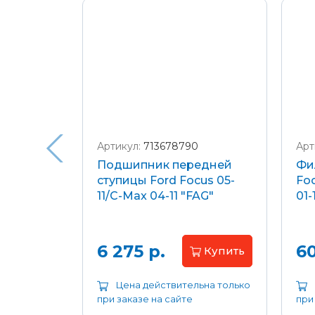
Подробнее о доставке и оплате
Артикул:
713678790
Арт
я
Подшипник передней
Фи
еля)
ступицы Ford Focus 05-
Foc
/C-Max
11/C-Max 04-11 "FAG"
01-
.8-2.0
апросу
6 275 р.
60
Купить
ьна только
Цена действительна только
при заказе на сайте
при