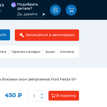
Подобрать
-23
деталь?
8
Да, давайте
VIN
Записаться в автосервис
лата
Гарантия и возврат
Акции
Контакты
Масла,
узовные
жидкости,
етали
автокосметика
Ремонт или замена бензонасоса
боковых окон (ветровики) Ford Fiesta 15>
сть кузова
Автомобильная эмаль
Замена ремня ГРМ
Жидкость ГУР
Замена жидкости ГУР
ь кузова и
450 ₽
В корзину
Жидкость для омывания
Замена тормозной жидкости
стекол