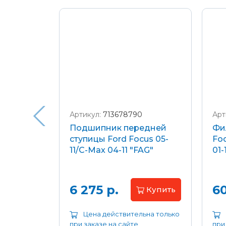
Подробнее о доставке и оплате
Артикул:
713678790
Арт
я
Подшипник передней
Фи
еля)
ступицы Ford Focus 05-
Foc
/C-Max
11/C-Max 04-11 "FAG"
01-
.8-2.0
апросу
6 275 р.
60
Купить
ьна только
Цена действительна только
при заказе на сайте
при