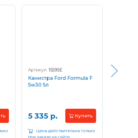
Артикул:
15595E
Артикул:
W
Канистра Ford Formula F
Щетки с
5w30 5л
передние
Focus 04
Цена 
5 335 р.
ть
Купить
лько
Цена действительна только
Цена д
при заказе на сайте
при заказе