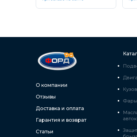
Ката
Подв
Двига
О компании
Кузо
Отзывы
Фары,
Доставка и оплата
Масла
авто
Гарантия и возврат
Защит
Статьи
брыз