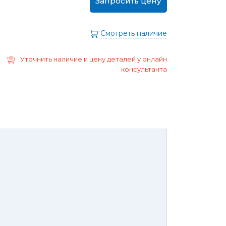
Запросить цену
ра
Моторные масла
дние/
Охлаждающая жидкость
ажного
Смотреть наличие
Тормозная жидкость
Ремонт Форд Puma
Перейти в
Уточнить наличие и цену деталей у онлайн
раздел
Ремонт Форд B-max
консультанта
 Escape
Ремонт Форд EcoSport
Galaxy
Ремонт Форд Edge
ксессуары,
Защита
юнинг,
картера
репеж,
двигателя и
липсы
брызговики
ные коврики
Брызговики
нца и
Защита картера
оры
той России или транспортной
панией