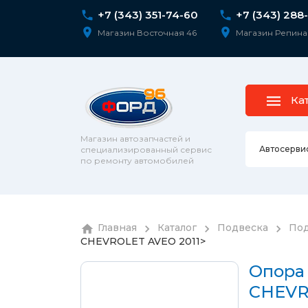
+7 (343) 351-74-60
+7 (343) 288
Магазин Восточная 46
Магазин Репина
Ка
Магазин автозапчастей и
Автосерви
специализированный сервис
по ремонту автомобилей
Ремонт 
Главная
Каталог
Подвеска
Под
Колесны
CHEVROLET AVEO 2011>
Диагнос
колпаки
шпильк
Сход-ра
Опора 
Подвеск
CHEVR
Ремонт 
Подвеск