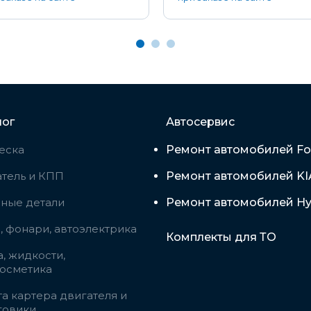
лог
Автосервис
еска
Ремонт автомобилей Fo
тель и КПП
Ремонт автомобилей KI
вные детали
Ремонт автомобилей Hy
 фонари, автоэлектрика
Комплекты для ТО
, жидкости,
косметика
а картера двигателя и
говики