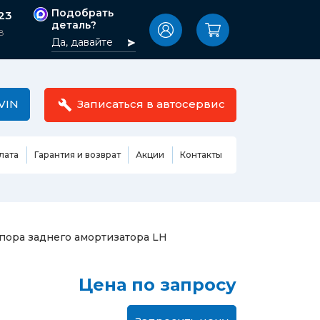
Подобрать
-23
деталь?
8
Да, давайте
VIN
Записаться в автосервис
лата
Гарантия и возврат
Акции
Контакты
Масла,
узовные
жидкости,
етали
автокосметика
Ремонт или замена бензонасоса
пора заднего амортизатора LH
сть кузова
Автомобильная эмаль
Замена ремня ГРМ
Жидкость ГУР
Замена жидкости ГУР
ь кузова и
Цена по запросу
Жидкость для омывания
Замена тормозной жидкости
стекол