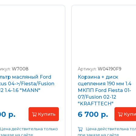
икул:
W7008
Артикул:
W04190F9
льтр масляный Ford
Корзина + диск
us 04->/Fiesta/Fusion
сцепления 190 мм 1.4
12 1.4-1.6 "MANN"
МКПП Ford Fiesta 01-
07/Fusion 02-12
"KRAFTTECH"
0 р.
6 700 р.
Купить
Купи
Цена действительна только
Цена действительна то
 заказе на сайте
при заказе на сайте