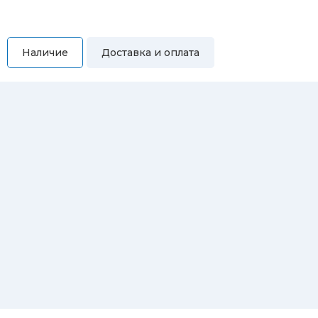
Наличие
Доставка и оплата
Самовывоз
Вы можете самостоятельно забрать купленный товар по
адресам:
Магазин Восточная, 46
Магазин Репина, 107
Автосервис/магазин Черепанова, 23
Автосервис/магазин 8 марта, 209/2