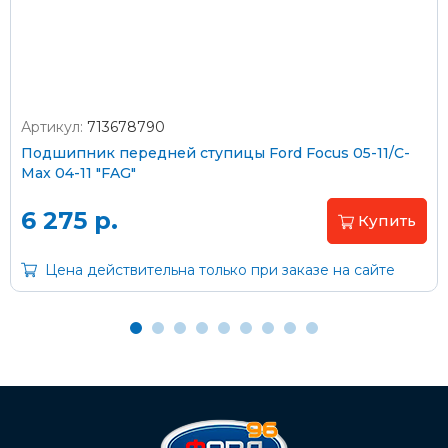
согласно тарифам транспортной компании
Артикул:
713678790
Оплата наличными
Подшипник передней ступицы Ford Focus 05-11/C-
Max 04-11 "FAG"
Пластиковыми картами
Visa/MasterCard (без комиссии)
6 275 р.
Купить
Через банк
Цена действительна только при заказе на сайте
С помощью карты рассрочки Халва
С Вашего расчетного счета
На карту Сбербанка: