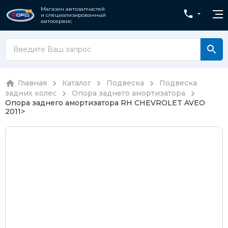
Магазин автозапчастей
и специализированный
автосервис
Главная
Каталог
Подвеска
Подвеска
задних колес
Опора заднего амортизатора
Опора заднего амортизатора RH CHEVROLET AVEO
2011>