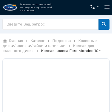
Магазин автозапчастей
и специализированный
автосервис
Главная
Каталог
Подвеска
Колесные
диски/колпаки/гайки и шпильки
Колпак для
стального диска
Колпак колеса Ford Mondeo 10>