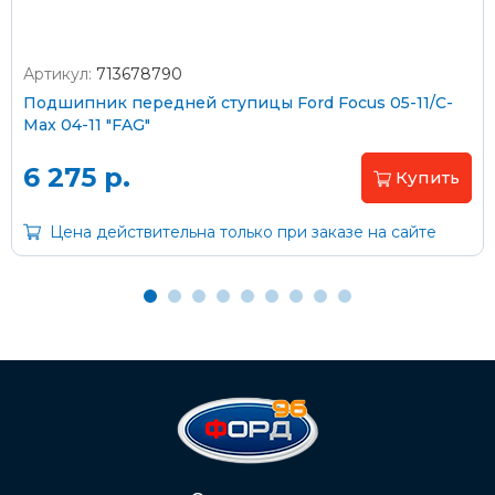
Артикул:
713678790
Оплата наличными
Подшипник передней ступицы Ford Focus 05-11/C-
Max 04-11 "FAG"
Пластиковыми картами
Visa/MasterCard (без комиссии)
6 275 р.
Купить
Через банк
Цена действительна только при заказе на сайте
С помощью карты рассрочки Халва
С Вашего расчетного счета
На карту Сбербанка:
2202 2032 0805 1187
Через Интернет-банк