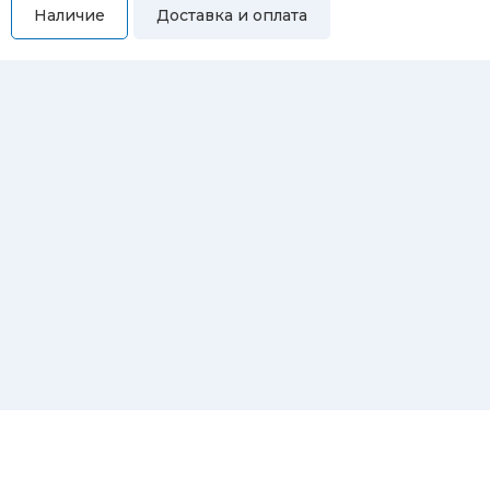
Наличие
Доставка и оплата
Самовывоз
Вы можете самостоятельно забрать купленный товар по
адресам:
Магазин Восточная, 46
Магазин Репина, 107
Автосервис/магазин Черепанова, 23
Автосервис/магазин 8 марта, 209/2