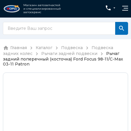
Магазин автозапчастей
и специализированный
автосервис
Главная
Каталог
Подвеска
Подвеска
задних колес
Рычаги задней подвески
Рычаг
задний поперечный (косточка) Ford Focus 98-11/C-Max
03-11 Patron