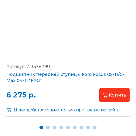
Стоимость доставки Почтой России –
от 500 ₽
Стоимость доставки через транспортную компанию –
согласно тарифам транспортной компании
Артикул:
713678790
Оплата наличными
Подшипник передней ступицы Ford Focus 05-11/C-
Max 04-11 "FAG"
Пластиковыми картами
Visa/MasterCard (без комиссии)
6 275 р.
Купить
Через банк
Цена действительна только при заказе на сайте
С помощью карты рассрочки Халва