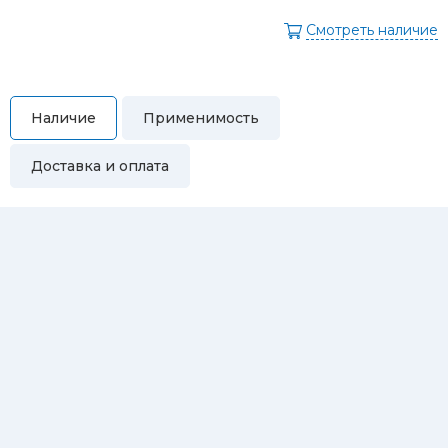
Смотреть наличие
Наличие
Применимость
Доставка и оплата
Самовывоз
Вы можете самостоятельно забрать купленный товар по
адресам:
Магазин Восточная, 46