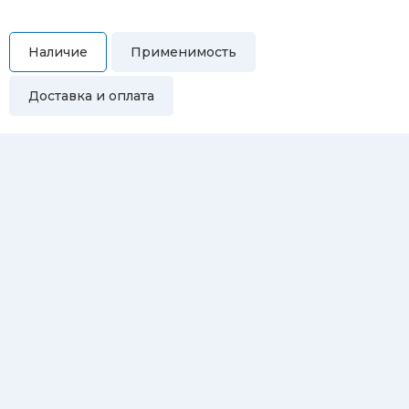
Наличие
Применимость
Доставка и оплата
Самовывоз
Вы можете самостоятельно забрать купленный товар по
адресам:
Магазин Восточная, 46
Магазин Репина, 107
Автосервис/магазин Черепанова, 23