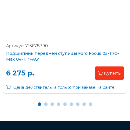
Стоимость доставки через транспортную компанию –
согласно тарифам транспортной компании
Артикул:
713678790
Оплата наличными
Подшипник передней ступицы Ford Focus 05-11/C-
Max 04-11 "FAG"
Пластиковыми картами
Visa/MasterCard (без комиссии)
6 275 р.
Купить
Через банк
Цена действительна только при заказе на сайте
С помощью карты рассрочки Халва
С Вашего расчетного счета