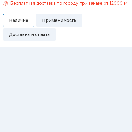
Бесплатная доставка по городу при заказе от 12000 ₽
Наличие
Применимость
Доставка и оплата
Самовывоз
Вы можете самостоятельно забрать купленный товар по
адресам:
Магазин Восточная, 46
Магазин Репина, 107
Автосервис/магазин Черепанова, 23