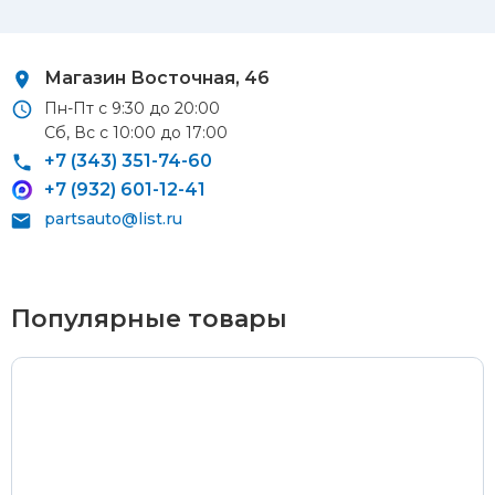
Автосервис/магазин 8 марта, 209/2
Магазин Восточная, 46
Пн-Пт с 9:30 до 20:00
Сб, Вс с 10:00 до 17:00
Курьерская доставка
+7 (343) 351-74-60
+7 (932) 601-12-41
По Екатеринбургу при заказе от 9 000 ₽ –
бесплатно
partsauto@list.ru
При заказе до 9 000 ₽ –
420 ₽
Доставка в удаленные районы (Березовский, Горный
Щит, Кольцово, Большой Исток, Исток, Химмаш,
Популярные товары
Верхняя Пышма, Арамиль, Шувакиш) –
650 ₽
Почтой России или транспортной компанией
Стоимость доставки Почтой России –
от 500 ₽