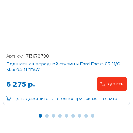
Стоимость доставки через транспортную компанию –
согласно тарифам транспортной компании
Оплата наличными
Артикул:
713678790
Подшипник передней ступицы Ford Focus 05-11/C-
Пластиковыми картами
Max 04-11 "FAG"
Visa/MasterCard (без комиссии)
6 275 р.
Купить
Через банк
Цена действительна только при заказе на сайте
С помощью карты рассрочки Халва
С Вашего расчетного счета