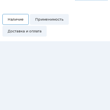
Наличие
Применимость
Доставка и оплата
Самовывоз
Вы можете самостоятельно забрать купленный товар по
адресам:
Магазин Восточная, 46
Магазин Репина, 107