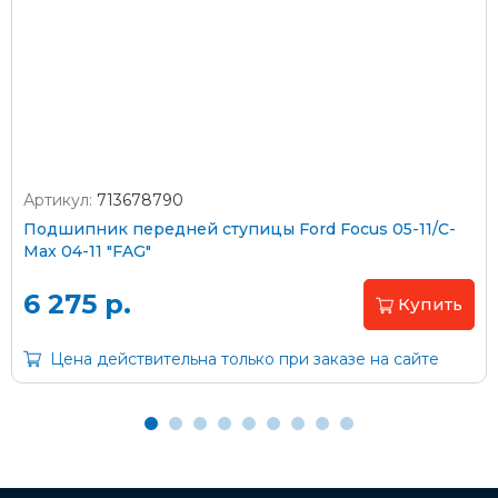
Стоимость доставки через транспортную компанию –
согласно тарифам транспортной компании
Артикул:
713678790
Оплата наличными
Подшипник передней ступицы Ford Focus 05-11/C-
Max 04-11 "FAG"
Пластиковыми картами
Visa/MasterCard (без комиссии)
6 275 р.
Купить
Через банк
Цена действительна только при заказе на сайте
С помощью карты рассрочки Халва
С Вашего расчетного счета