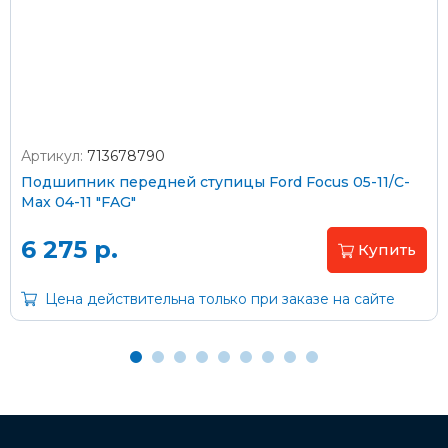
Стоимость доставки через транспортную компанию –
согласно тарифам транспортной компании
Артикул:
713678790
Оплата наличными
Подшипник передней ступицы Ford Focus 05-11/C-
Max 04-11 "FAG"
Пластиковыми картами
Visa/MasterCard (без комиссии)
6 275 р.
Купить
Через банк
Цена действительна только при заказе на сайте
С помощью карты рассрочки Халва
С Вашего расчетного счета