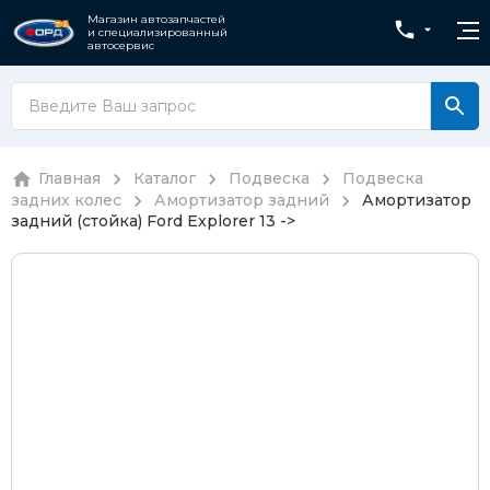
Магазин автозапчастей
и специализированный
автосервис
Главная
Каталог
Подвеска
Подвеска
задних колес
Амортизатор задний
Амортизатор
задний (стойка) Ford Explorer 13 ->