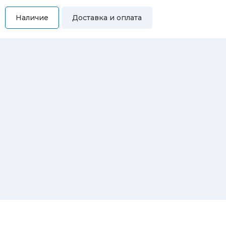
Наличие
Доставка и оплата
Самовывоз
Вы можете самостоятельно забрать купленный товар по
адресам:
Магазин Восточная, 46
Магазин Репина, 107
Автосервис/магазин Черепанова, 23
Автосервис/магазин 8 марта, 209/2