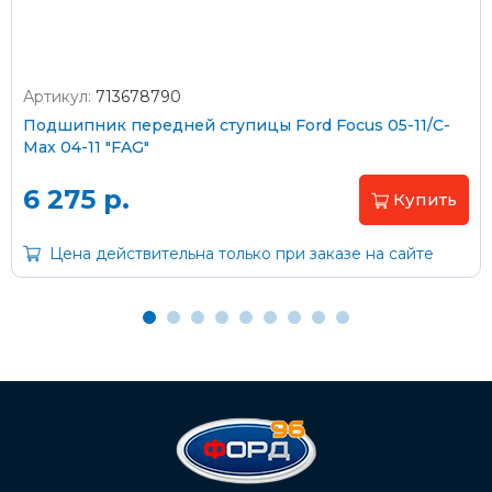
Артикул:
713678790
Оплата наличными
Подшипник передней ступицы Ford Focus 05-11/C-
Max 04-11 "FAG"
Пластиковыми картами
Visa/MasterCard (без комиссии)
6 275 р.
Купить
Через банк
Цена действительна только при заказе на сайте
С помощью карты рассрочки Халва
С Вашего расчетного счета
На карту Сбербанка:
2202 2032 0805 1187