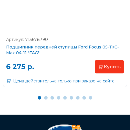
согласно тарифам транспортной компании
Артикул:
713678790
Оплата наличными
Подшипник передней ступицы Ford Focus 05-11/C-
Max 04-11 "FAG"
Пластиковыми картами
Visa/MasterCard (без комиссии)
6 275 р.
Купить
Через банк
Цена действительна только при заказе на сайте
С помощью карты рассрочки Халва
С Вашего расчетного счета
На карту Сбербанка: