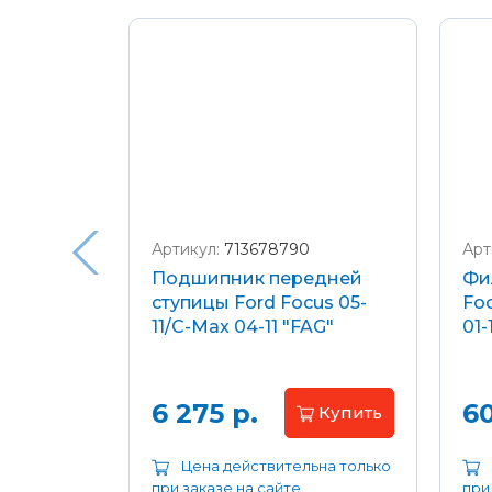
Подробнее о доставке и оплате
Артикул:
713678790
Арт
я
Подшипник передней
Фи
еля)
ступицы Ford Focus 05-
Foc
/C-Max
11/C-Max 04-11 "FAG"
01-
.8-2.0
апросу
6 275 р.
60
Купить
ьна только
Цена действительна только
при заказе на сайте
при