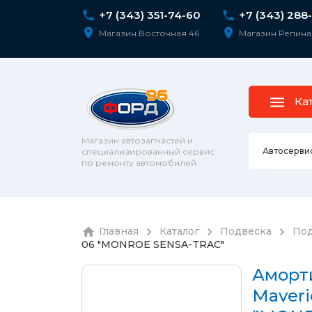
+7 (343) 351-74-60
+7 (343) 288
Магазин Восточная 46
Магазин Репина
Ка
Магазин автозапчастей и
Автосерви
специализированный сервис
по ремонту автомобилей
Ремонт 
Главная
Каталог
Подвеска
Под
Колесны
06 "MONROE SENSA-TRAC"
Диагнос
колпаки
шпильк
Сход-ра
Аморт
Подвеск
Maveri
Ремонт 
Подвеск