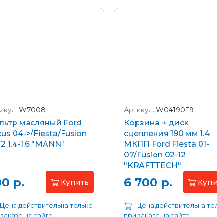
икул:
W7008
Артикул:
W04190F9
льтр масляный Ford
Корзина + диск
us 04->/Fiesta/Fusion
сцепления 190 мм 1.4
12 1.4-1.6 "MANN"
МКПП Ford Fiesta 01-
07/Fusion 02-12
"KRAFTTECH"
0 р.
6 700 р.
Купить
Купи
Цена действительна только
Цена действительна то
 заказе на сайте
при заказе на сайте