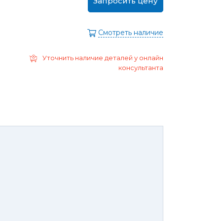
Запросить цену
ра
Моторные масла
дние/
Охлаждающая жидкость
ажного
Смотреть наличие
Тормозная жидкость
Ремонт Форд Puma
Перейти в
Уточнить наличие деталей у онлайн
раздел
Ремонт Форд B-max
консультанта
 Escape
Ремонт Форд EcoSport
Galaxy
Ремонт Форд Edge
ксессуары,
Защита
юнинг,
картера
репеж,
двигателя и
липсы
брызговики
ные коврики
Брызговики
нца и
Защита картера
оры
той России или транспортной
панией