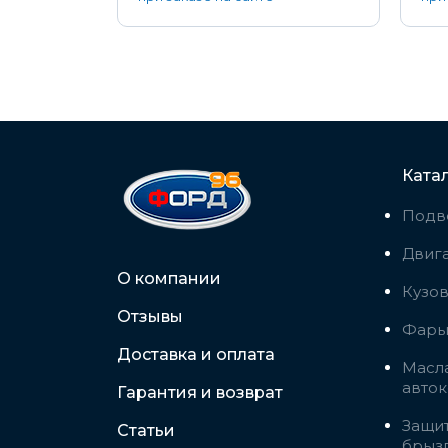
Ката
Подв
Двига
О компании
Кузо
Отзывы
Фары,
Доставка и оплата
Масла
авто
Гарантия и возврат
Защит
Статьи
брыз