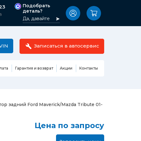
Подобрать
-23
деталь?
8
Да, давайте
VIN
Записаться в автосервис
лата
Гарантия и возврат
Акции
Контакты
Масла,
узовные
жидкости,
етали
автокосметика
Ремонт или замена бензонасоса
ор задний Ford Maverick/Mazda Tribute 01-
сть кузова
Автомобильная эмаль
Замена ремня ГРМ
Жидкость ГУР
Замена жидкости ГУР
ь кузова и
Цена по запросу
Жидкость для омывания
Замена тормозной жидкости
стекол