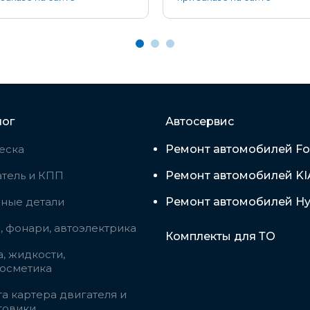
лог
Автосервис
еска
Ремонт автомобилей Fo
тель и КПП
Ремонт автомобилей KI
вные детали
Ремонт автомобилей Hy
 фонари, автоэлектрика
Комплекты для ТО
, жидкости,
косметика
а картера двигателя и
говики