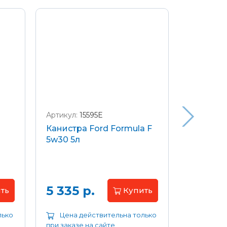
Артикул:
15595E
Артикул:
W
Канистра Ford Formula F
Щетки с
5w30 5л
передние
Focus 04
Цена 
5 335 р.
ть
Купить
лько
Цена действительна только
Цена д
при заказе на сайте
при заказе