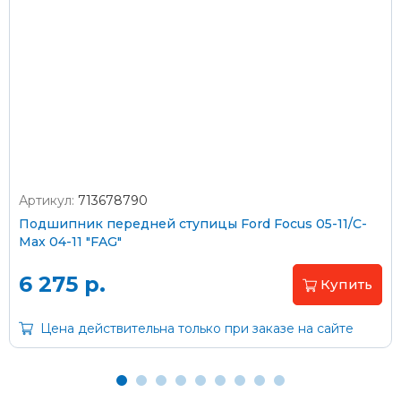
Почтой России или транспортной компанией
Стоимость доставки Почтой России –
от 500 ₽
Стоимость доставки через транспортную компанию –
согласно тарифам транспортной компании
Артикул:
713678790
Оплата наличными
Подшипник передней ступицы Ford Focus 05-11/C-
Max 04-11 "FAG"
Пластиковыми картами
Visa/MasterCard (без комиссии)
6 275 р.
Купить
Через банк
Цена действительна только при заказе на сайте
С помощью карты рассрочки Халва