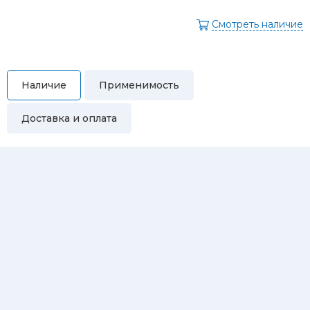
Смотреть наличие
Наличие
Применимость
Доставка и оплата
Самовывоз
Вы можете самостоятельно забрать купленный товар по
адресам:
Магазин Восточная, 46