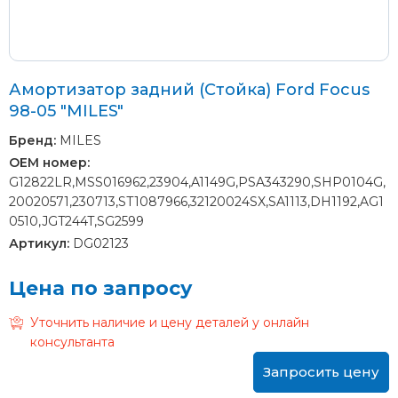
Амортизатор задний (Стойка) Ford Focus
98-05 "MILES"
Бренд:
MILES
OEM номер:
G12822LR,MSS016962,23904,A1149G,PSA343290,SHP0104G,
20020571,230713,ST1087966,32120024SX,SA1113,DH1192,AG1
0510,JGT244T,SG2599
Артикул:
DG02123
Цена по запросу
Уточнить наличие и цену деталей у онлайн
консультанта
Запросить цену