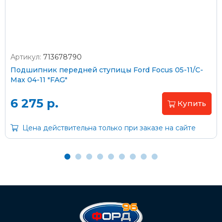
Артикул:
713678790
Оплата наличными
Подшипник передней ступицы Ford Focus 05-11/C-
Max 04-11 "FAG"
Пластиковыми картами
Visa/MasterCard (без комиссии)
6 275 р.
Купить
Через банк
Цена действительна только при заказе на сайте
С помощью карты рассрочки Халва
С Вашего расчетного счета
На карту Сбербанка:
2202 2032 0805 1187