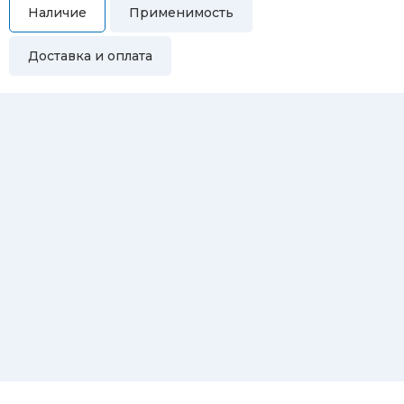
Наличие
Применимость
Доставка и оплата
Самовывоз
Вы можете самостоятельно забрать купленный товар по
адресам:
Магазин Восточная, 46
Магазин Репина, 107
Автосервис/магазин Черепанова, 23
Автосервис/магазин 8 марта, 209/2