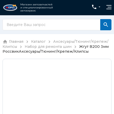
Магазин автозапчастей
и специализированный
автосервис
Главная
Каталог
Аксесуары/Тюнинг/Крепеж/
Клипсы
Набор для ремонта шин
Жгут В200 3мм
Россвик
Аксесуары/Тюнинг/Крепеж/Клипсы