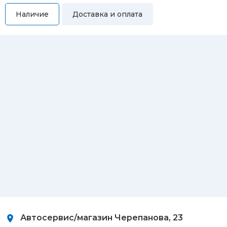
Наличие
Доставка и оплата
Самовывоз
Вы можете самостоятельно забрать купленный товар по
адресам:
Магазин Восточная, 46
Магазин Репина, 107
Автосервис/магазин Черепанова, 23
Автосервис/магазин 8 марта, 209/2
Автосервис/магазин
Черепанова, 23