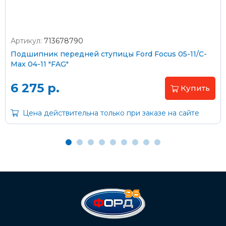
Артикул:
713678790
Оплата наличными
Подшипник передней ступицы Ford Focus 05-11/C-
Max 04-11 "FAG"
Пластиковыми картами
Visa/MasterCard (без комиссии)
6 275 р.
Купить
Через банк
Цена действительна только при заказе на сайте
С помощью карты рассрочки Халва
С Вашего расчетного счета
На карту Сбербанка:
2202 2032 0805 1187