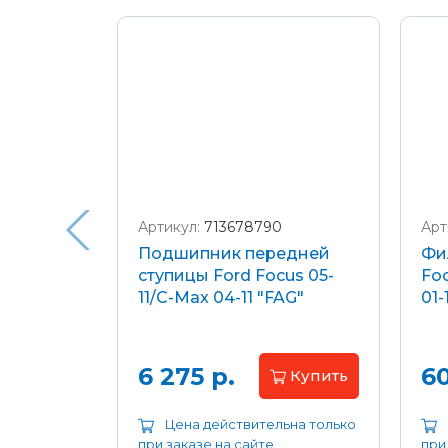
Подробнее о доставке и оплате
Артикул:
713678790
Арт
я
Подшипник передней
Фи
еля)
ступицы Ford Focus 05-
Foc
/C-Max
11/C-Max 04-11 "FAG"
01-
.8-2.0
апросу
6 275 р.
60
Купить
ьна только
Цена действительна только
при заказе на сайте
при