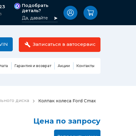
Подобрать
-23
деталь?
8
Да, давайте
VIN
Записаться в автосервис
лата
Гарантия и возврат
Акции
Контакты
Масла,
узовные
жидкости,
етали
автокосметика
Ремонт или замена бензонасоса
льного диска
Колпак колеса Ford Cmax
сть кузова
Автомобильная эмаль
Замена ремня ГРМ
Жидкость ГУР
Замена жидкости ГУР
ь кузова и
Цена по запросу
Жидкость для омывания
Замена тормозной жидкости
стекол