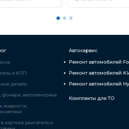
лог
Автосервис
еска
Ремонт автомобилей Fo
тель и КПП
Ремонт автомобилей KI
вные детали
Ремонт автомобилей Hy
 фонари, автоэлектрика
Комплекты для ТО
, жидкости,
косметика
а картера двигателя и
говики