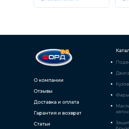
Ката
Подв
Двига
О компании
Кузо
Отзывы
Фары,
Доставка и оплата
Масла
авто
Гарантия и возврат
Защит
Статьи
брыз