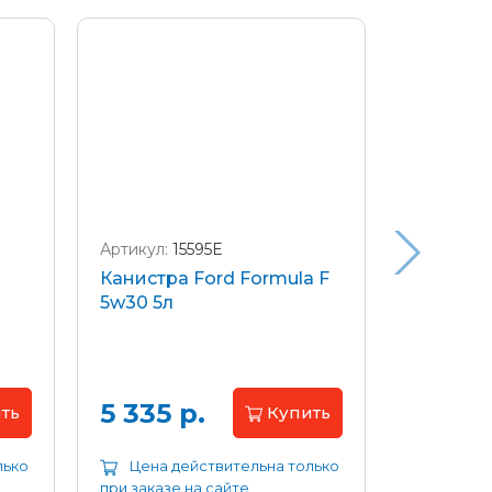
Артикул:
15595E
Артикул:
W
Канистра Ford Formula F
Щетки с
5w30 5л
передние
Focus 04
Цена 
5 335 р.
ть
Купить
лько
Цена действительна только
Цена д
при заказе на сайте
при заказе