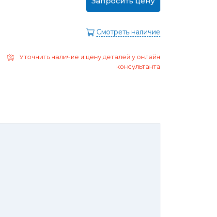
Запросить цену
ра
Моторные масла
дние/
Охлаждающая жидкость
ажного
Смотреть наличие
Тормозная жидкость
Ремонт Форд Puma
Перейти в
Уточнить наличие и цену деталей у онлайн
раздел
Ремонт Форд B-max
консультанта
 Escape
Ремонт Форд EcoSport
Galaxy
Ремонт Форд Edge
ксессуары,
Защита
юнинг,
картера
репеж,
двигателя и
липсы
брызговики
ные коврики
Брызговики
нца и
Защита картера
оры
той России или транспортной
панией