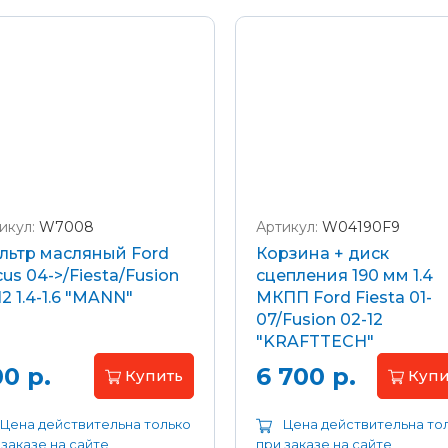
икул:
W7008
Артикул:
W04190F9
льтр масляный Ford
Корзина + диск
us 04->/Fiesta/Fusion
сцепления 190 мм 1.4
12 1.4-1.6 "MANN"
МКПП Ford Fiesta 01-
07/Fusion 02-12
"KRAFTTECH"
0 р.
6 700 р.
Купить
Купи
Цена действительна только
Цена действительна то
 заказе на сайте
при заказе на сайте