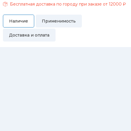
Бесплатная доставка по городу при заказе от 12000 ₽
Наличие
Применимость
Доставка и оплата
Самовывоз
Вы можете самостоятельно забрать купленный товар по
адресам:
Магазин Восточная, 46
Магазин Репина, 107