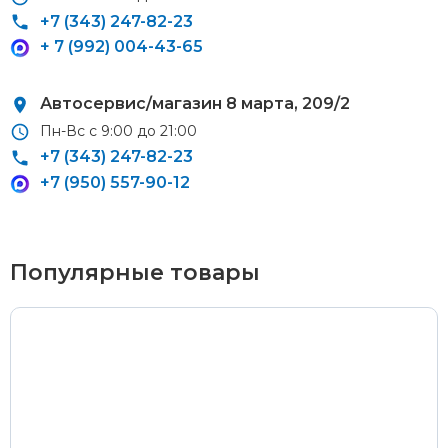
+7 (343) 247-82-23
Стоимость доставки через транспортную компанию –
+ 7 (992) 004-43-65
согласно тарифам транспортной компании
Автосервис/магазин 8 марта, 209/2
Пн-Вс с 9:00 до 21:00
+7 (343) 247-82-23
Оплата наличными
+7 (950) 557-90-12
Пластиковыми картами
Visa/MasterCard (без комиссии)
Популярные товары
Через банк
С помощью карты рассрочки Халва
С Вашего расчетного счета