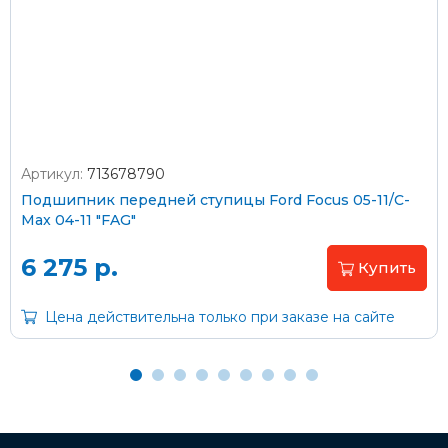
На карту Сбербанка:
2202 2032 0805 1187
Через Интернет-банк
Подробнее о доставке и оплате
Артикул:
713678790
Подшипник передней ступицы Ford Focus 05-11/C-
Max 04-11 "FAG"
6 275 р.
Купить
Цена действительна только при заказе на сайте