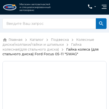
Магазин автозапчастей
и специализированный
автосервис
Главная
Каталог
Подвеска
Колесные
диски/колпаки/гайки и шпильки
Гайка
колесная(для стального диска)
Гайка колеса (для
стального диска) Ford Focus 05-11 "SWAG"