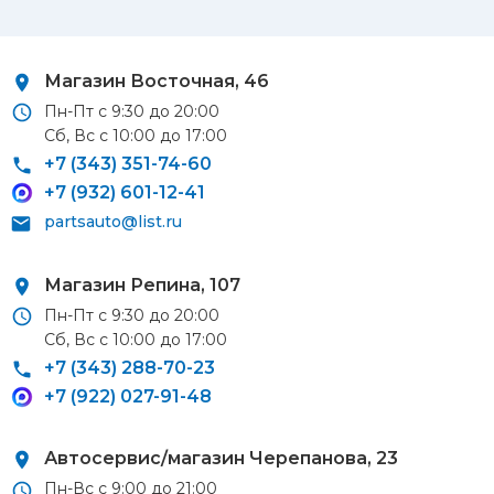
Автосервис/магазин Черепанова, 23
Автосервис/магазин 8 марта, 209/2
Магазин Восточная, 46
Пн-Пт с 9:30 до 20:00
Сб, Вс с 10:00 до 17:00
Курьерская доставка
+7 (343) 351-74-60
+7 (932) 601-12-41
По Екатеринбургу при заказе от 9 000 ₽ –
бесплатно
partsauto@list.ru
При заказе до 9 000 ₽ –
420 ₽
Доставка в удаленные районы (Березовский, Горный
Магазин Репина, 107
Щит, Кольцово, Большой Исток, Исток, Химмаш,
Пн-Пт с 9:30 до 20:00
Верхняя Пышма, Арамиль, Шувакиш) –
650 ₽
Сб, Вс с 10:00 до 17:00
+7 (343) 288-70-23
+7 (922) 027-91-48
Почтой России или транспортной компанией
Автосервис/магазин
Черепанова, 23
Стоимость доставки Почтой России –
от 500 ₽
Пн-Вс с 9:00 до 21:00