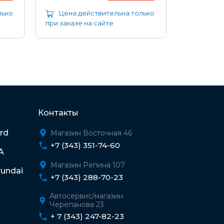
лько
Цена действительна только
Цена д
при заказе на сайте
при заказе
Контакты
rd
Магазин Восточная 46
+7 (343) 351-74-60
A
Магазин Репина 107
undai
+7 (343) 288-70-23
Автосервис/магазин
Черепанова 23
+ 7 (343) 247-82-23