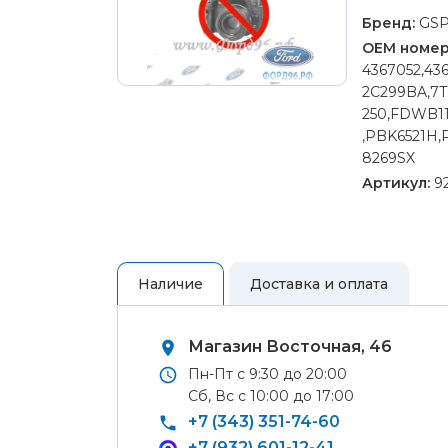
Ремонт 
колес
Бренд:
GS
Полуось
OEM номер
ШРУС)
4367052,43
2C299BA,7T
Рулевой
Ремонт 
250,FDWB11
шланги,
Ремонт 
,PBK6521H,
Тормозн
8269SX
Ремонт 
Артикул:
92
Ремонт 
Ремонт Ф
Ремонт 
Наличие
Доставка и оплата
Аккумул
сигнал
Аудио 
Магазин Восточная, 46
Блок кн
Пн-Пт с 9:30 до 20:00
Передни
Сб, Вс с 10:00 до 17:00
лампы и
+7 (343) 351-74-60
освещен
+7 (932) 601-12-41