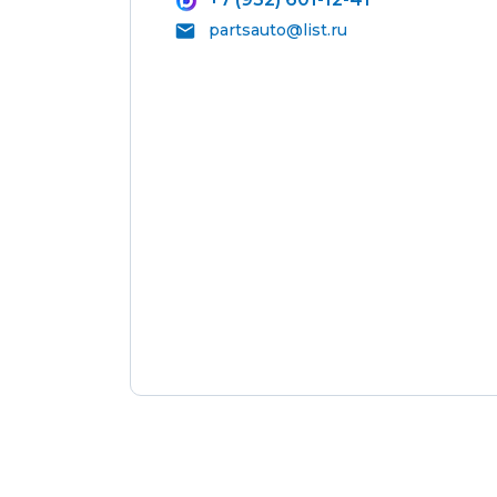
Система
Самовывоз
partsauto@list.ru
кондиц
салона
Вы можете самостоятельно забрать
купленный товар по адресам:
Перейт
раздел
Магазин Восточная, 46
Магазин Репина, 107
Автосервис/магазин Черепанова, 23
Автосервис/магазин 8 марта, 209/2
Оплата наличными