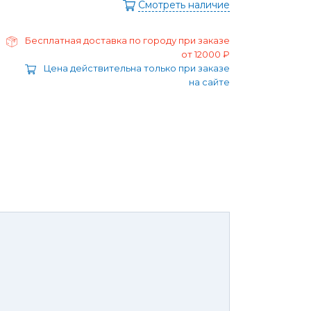
ра
Смотреть наличие
Моторные масла
дние/
Охлаждающая жидкость
ажного
Бесплатная доставка по городу при заказе
Тормозная жидкость
от 12000 ₽
Ремонт Форд Puma
Цена действительна только при заказе
Перейти в
на сайте
раздел
Ремонт Форд B-max
 Escape
Ремонт Форд EcoSport
Galaxy
Ремонт Форд Edge
ксессуары,
Защита
юнинг,
картера
репеж,
двигателя и
липсы
брызговики
ные коврики
Брызговики
нца и
Защита картера
оры