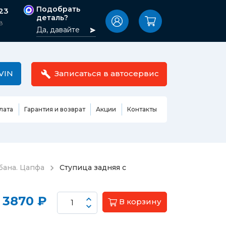
Подобрать
-23
деталь?
8
Да, давайте
VIN
Записаться в автосервис
лата
Гарантия и возврат
Акции
Контакты
Масла,
узовные
жидкости,
етали
автокосметика
Ремонт или замена бензонасоса
бана. Цапфа
Ступица задняя с
сть кузова
Автомобильная эмаль
Замена ремня ГРМ
Жидкость ГУР
Замена жидкости ГУР
ь кузова и
3870 ₽
В корзину
Жидкость для омывания
Замена тормозной жидкости
стекол