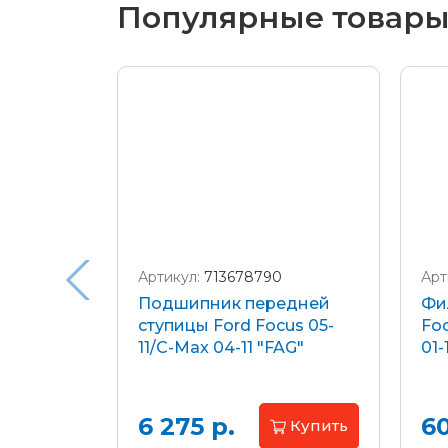
Популярные товар
С Вашего расчетного
счета
Подробнее о доставке и оплате
Артикул:
713678790
Арт
я
Подшипник передней
Фи
еля)
ступицы Ford Focus 05-
Foc
/C-Max
11/C-Max 04-11 "FAG"
01-
.8-2.0
апросу
6 275 р.
60
Купить