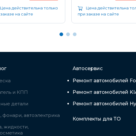
Цена действительна только
Цена действительна то
 заказе на сайте
при заказе на сайте
лог
Автосервис
еска
Ремонт автомобилей Fo
тель и КПП
Ремонт автомобилей KI
вные детали
Ремонт автомобилей Hy
 фонари, автоэлектрика
Комплекты для ТО
, жидкости,
косметика