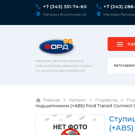
+7 (343) 351-74-60
+7 (343) 288
Магазин Восточная 46
Магазин Репина
Ка
Магазин автозапчастей и
Автосерви
специализированный сервис
по ремонту автомобилей
Ремонт 
Главная
Каталог
Подвеска
Под
Колесны
подшипником (+ABS) Ford Transit Connect 
Диагнос
колпаки
шпильк
Сход-ра
Ступи
Подвеск
(+ABS)
Ремонт 
Подвеск