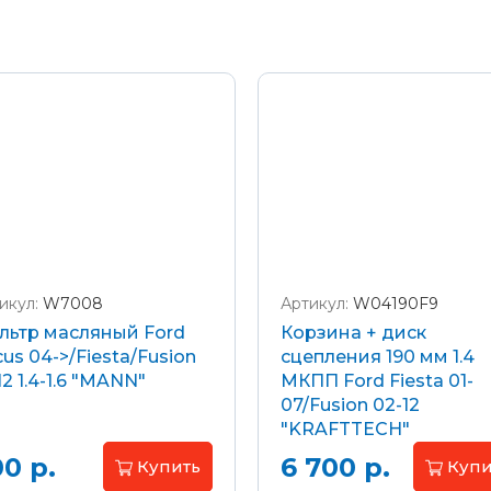
ы
На карту Сбербанка:
Через Интернет-б
2202 2032 0805 1187
икул:
W7008
Артикул:
W04190F9
льтр масляный Ford
Корзина + диск
us 04->/Fiesta/Fusion
сцепления 190 мм 1.4
12 1.4-1.6 "MANN"
МКПП Ford Fiesta 01-
07/Fusion 02-12
"KRAFTTECH"
0 р.
6 700 р.
Купить
Купи