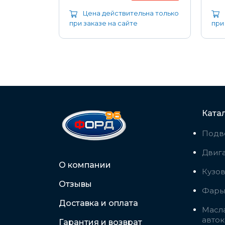
ьна только
Цена действительна только
при заказе на сайте
при
Ката
Подв
Двига
О компании
Кузо
Отзывы
Фары,
Доставка и оплата
Масла
авто
Гарантия и возврат