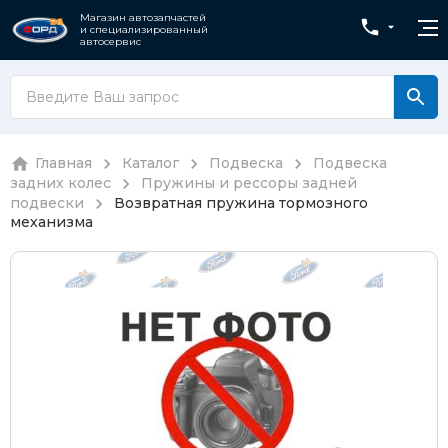
Магазин автозапчастей
и специализированный
автосервис
Главная
Каталог
Подвеска
Подвеска
задних колес
Пружины и рессоры задней
подвески
Возвратная пружина тормозного
механизма