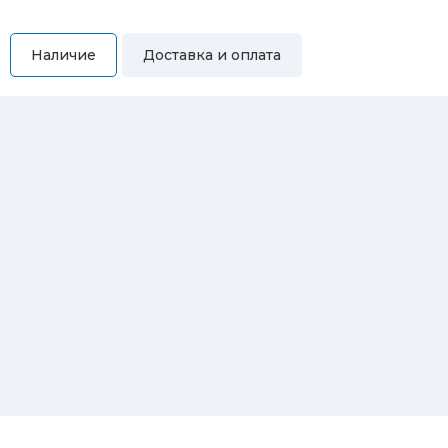
Наличие
Доставка и оплата
Самовывоз
Вы можете самостоятельно забрать купленный товар по
адресам:
Магазин Восточная, 46
Магазин Репина, 107
Автосервис/магазин Черепанова, 23
Автосервис/магазин 8 марта, 209/2