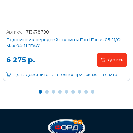
Артикул:
713678790
Оплата наличными
Подшипник передней ступицы Ford Focus 05-11/C-
Max 04-11 "FAG"
Пластиковыми картами
Visa/MasterCard (без комиссии)
6 275 р.
Купить
Через банк
Цена действительна только при заказе на сайте
С помощью карты рассрочки Халва
С Вашего расчетного счета
На карту Сбербанка:
2202 2032 0805 1187