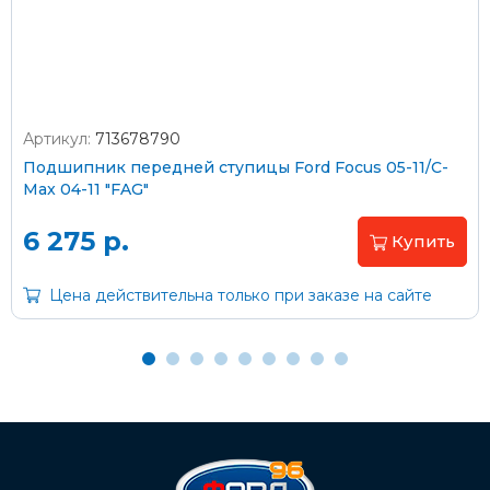
согласно тарифам транспортной компании
Артикул:
713678790
Оплата наличными
Подшипник передней ступицы Ford Focus 05-11/C-
Max 04-11 "FAG"
Пластиковыми картами
Visa/MasterCard (без комиссии)
6 275 р.
Купить
Через банк
Цена действительна только при заказе на сайте
С помощью карты рассрочки Халва
С Вашего расчетного счета
На карту Сбербанка: