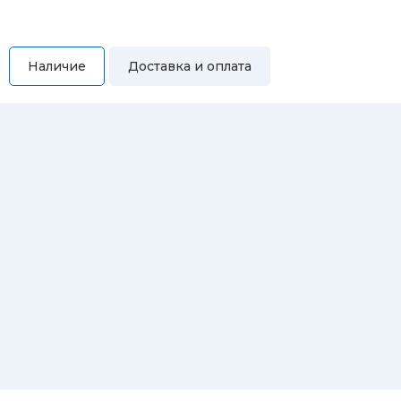
Наличие
Доставка и оплата
Самовывоз
Вы можете самостоятельно забрать купленный товар по
адресам:
Магазин Восточная, 46
Магазин Репина, 107
Автосервис/магазин Черепанова, 23
Автосервис/магазин 8 марта, 209/2