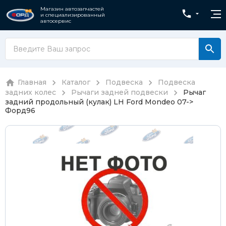
Магазин автозапчастей
и специализированный
автосервис
Главная
Каталог
Подвеска
Подвеска
задних колес
Рычаги задней подвески
Рычаг
задний продольный (кулак) LH Ford Mondeo 07->
Форд96