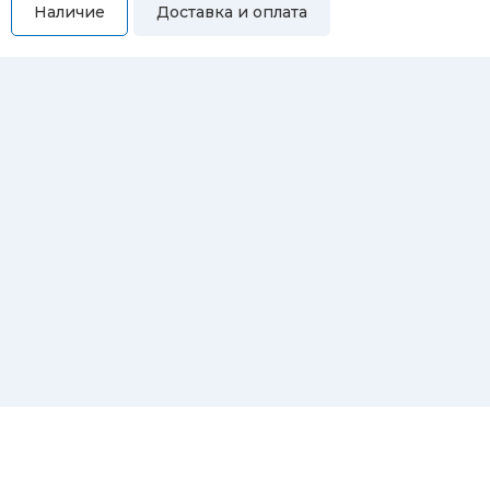
Наличие
Доставка и оплата
Самовывоз
Вы можете самостоятельно забрать купленный товар по
адресам:
Магазин Восточная, 46
Магазин Репина, 107
Автосервис/магазин Черепанова, 23
Автосервис/магазин 8 марта, 209/2