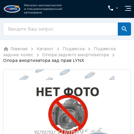
Магазин автозапчастей
и специализированный
автосервис
Главная
Каталог
Подвеска
Подвеска
задних колес
Опора заднего амортизатора
Опора амортизатора зад прав LYNX