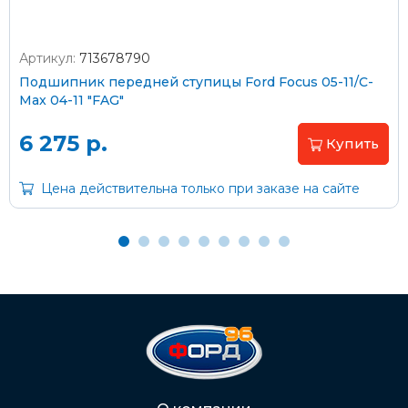
Артикул:
713678790
Оплата наличными
Подшипник передней ступицы Ford Focus 05-11/C-
Max 04-11 "FAG"
Пластиковыми картами
Visa/MasterCard (без комиссии)
6 275 р.
Купить
Через банк
Цена действительна только при заказе на сайте
С помощью карты рассрочки Халва
С Вашего расчетного счета
На карту Сбербанка:
2202 2032 0805 1187
Через Интернет-банк