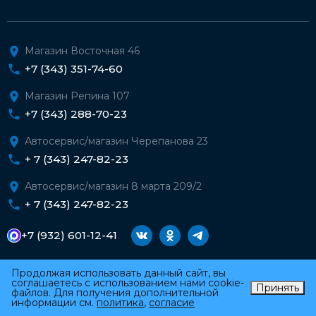
Магазин Восточная 46
+7 (343) 351-74-60
Магазин Репина 107
+7 (343) 288-70-23
Автосервис/магазин Черепанова 23
+ 7 (343) 247-82-23
Автосервис/магазин 8 марта 209/2
+ 7 (343) 247-82-23
+7 (932) 601-12-41
Продолжая использовать данный сайт, вы
соглашаетесь с использованием нами cookie-
Принять
файлов. Для получения дополнительной
информации см.
политика
,
согласие
Каталог
Автосервис
Профиль
Корзина
2026 © Форд96. Все права защищены.